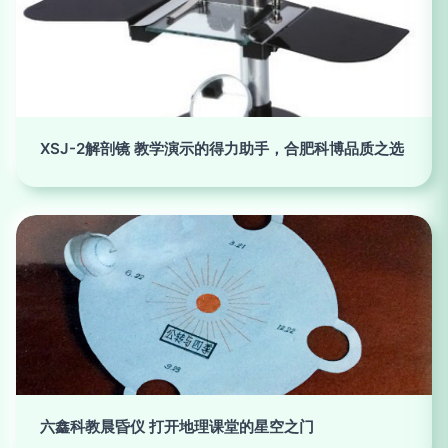
XSJ-2解剖镜 教学演示的得力助手，合肥科博品质之选
六鑫科教晨昏仪 打开地理课堂的星空之门